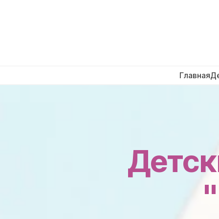
Главная
Д
Детск