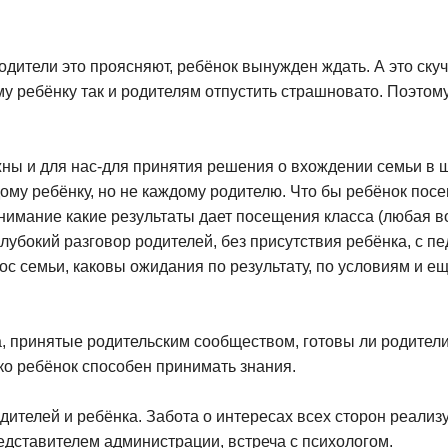
дители это проясняют, ребёнок вынужден ждать. А это скучно
му ребёнку так и родителям отпустить страшновато. Поэто
ны и для нас-для принятия решения о вхождении семьи в шк
ому ребёнку, но не каждому родителю. Что бы ребёнок пос
нимание какие результаты дает посещения класса (любая в
лубокий разговор родителей, без присутствия ребёнка, с пе
ос семьи, каковы ожидания по результату, по условиям и 
 принятые родительским сообществом, готовы ли родители
ко ребёнок способен принимать знания.
ителей и ребёнка. Забота о интересах всех сторон реализу
редставителем администрации, встреча с психологом.